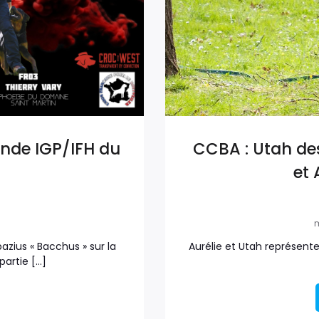
nde IGP/IFH du
CCBA : Utah de
et
m
zius « Bacchus » sur la
Aurélie et Utah représenter
partie […]