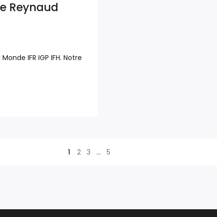
phe Reynaud
Monde IFR IGP IFH. Notre
1
2
3
…
5